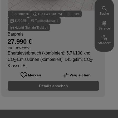
Suche
Automatik
103 kW (140 PS)
10 km
11/2025
Tageszulassung
Hybrid (Benzin/Elektro)
Service
Barpreis
27.990 €
Standort
inkl. 19% MwSt.
Energieverbrauch (kombiniert): 5,7 l/100 km
;
CO
-Emissionen (kombiniert): 145 g/km
;
CO
-
2
2
Klasse: E
;
Merken
Vergleichen
Details ansehen