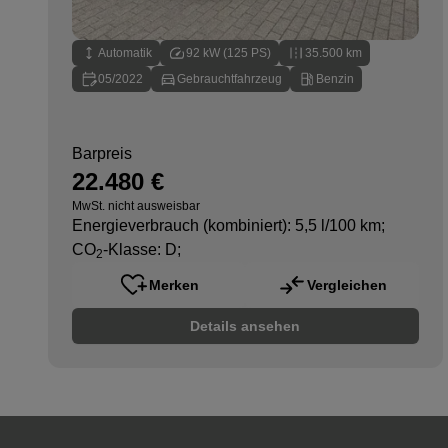
Automatik
92 kW (125 PS)
35.500 km
05/2022
Gebrauchtfahrzeug
Benzin
Barpreis
22.480 €
MwSt. nicht ausweisbar
Energieverbrauch (kombiniert): 5,5 l/100 km
;
CO
-Klasse: D
;
2
Merken
Vergleichen
Details ansehen