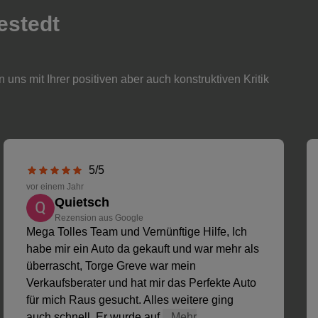
estedt
 uns mit Ihrer positiven aber auch konstruktiven Kritik
5/5
vor einem Jahr
Quietsch
Rezension aus Google
Mega Tolles Team und Vernünftige Hilfe, Ich
habe mir ein Auto da gekauft und war mehr als
überrascht, Torge Greve war mein
Verkaufsberater und hat mir das Perfekte Auto
für mich Raus gesucht. Alles weitere ging
auch schnell, Er wurde auf
...Mehr