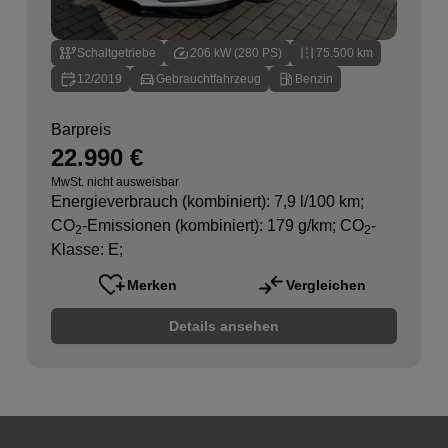
Schaltgetriebe
206 kW (280 PS)
75.500 km
12/2019
Gebrauchtfahrzeug
Benzin
Barpreis
22.990 €
MwSt. nicht ausweisbar
Energieverbrauch (kombiniert): 7,9 l/100 km
;
CO
-Emissionen (kombiniert): 179 g/km
;
CO
-
2
2
Klasse: E
;
Merken
Vergleichen
Details ansehen