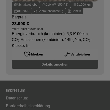
Schaltgetriebe
110 kW (150 PS)
61.000 km
06/2020
Gebrauchtfahrzeug
Benzin
Barpreis
23.990 €
MwSt. nicht ausweisbar
Energieverbrauch (kombiniert): 6,3 l/100 km
;
CO
-Emissionen (kombiniert): 145 g/km
;
CO
-
2
2
Klasse: E
;
Merken
Vergleichen
Details ansehen
Impressum
Datenschutz
Barrierefreiheitserklärung