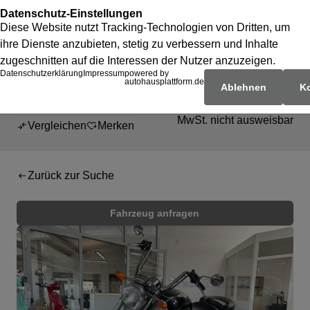
BMW
Barpreis
9.990 €
R1200C ABS / E-Starter / Koffer
MwSt. nicht ausweisbar
Vergleichen
Merken
Zurück zur Suche
Fahrzeug anfragen