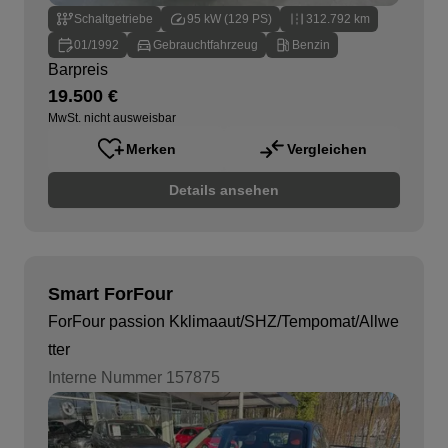
Schaltgetriebe
95 kW (129 PS)
312.792 km
01/1992
Gebrauchtfahrzeug
Benzin
Barpreis
19.500 €
MwSt. nicht ausweisbar
Merken
Vergleichen
Details ansehen
Smart ForFour
ForFour passion Kklimaaut/SHZ/Tempomat/Allwe
tter
Interne Nummer 157875