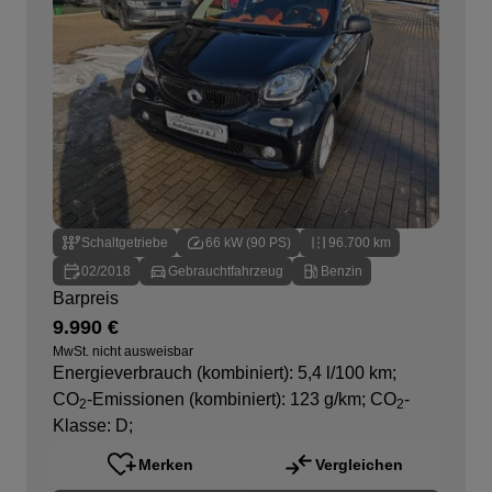
Schaltgetriebe
66 kW (90 PS)
96.700 km
02/2018
Gebrauchtfahrzeug
Benzin
Barpreis
9.990 €
MwSt. nicht ausweisbar
Energieverbrauch (kombiniert): 5,4 l/100 km
;
CO
-Emissionen (kombiniert): 123 g/km
;
CO
-
2
2
Klasse: D
;
Merken
Vergleichen