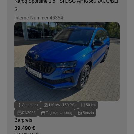
Karoq Sportline 1.5 TSI DSG AHK/360°/ACC/BLI
S
Interne Nummer 46354
Automatik
110 kW (150 PS)
50 km
01/2026
Tageszulassung
Benzin
Barpreis
39.490 €