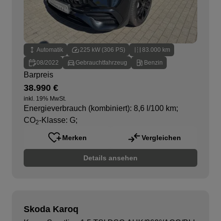
Automatik
225 kW (306 PS)
83.000 km
08/2022
Gebrauchtfahrzeug
Benzin
Barpreis
38.990 €
inkl. 19% MwSt.
Energieverbrauch (kombiniert): 8,6 l/100 km
;
CO
-Klasse: G
;
2
Merken
Vergleichen
Details ansehen
Skoda Karoq