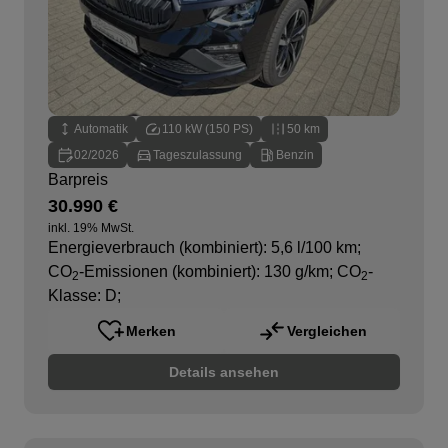
Automatik
110 kW (150 PS)
50 km
02/2026
Tageszulassung
Benzin
Barpreis
30.990 €
inkl. 19% MwSt.
Energieverbrauch (kombiniert): 5,6 l/100 km
;
CO
-Emissionen (kombiniert): 130 g/km
;
CO
-
2
2
Klasse: D
;
Merken
Vergleichen
Details ansehen