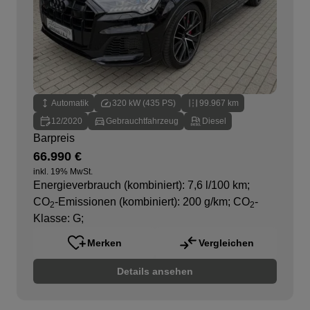
Automatik
320 kW (435 PS)
99.967 km
12/2020
Gebrauchtfahrzeug
Diesel
Barpreis
66.990 €
inkl. 19% MwSt.
Energieverbrauch (kombiniert): 7,6 l/100 km
;
CO
-Emissionen (kombiniert): 200 g/km
;
CO
-
2
2
Klasse: G
;
Merken
Vergleichen
Details ansehen