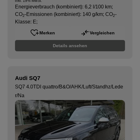
inkl. 19% MwSt.
Energieverbrauch (kombiniert): 6,2 l/100 km
;
CO
-Emissionen (kombiniert): 140 g/km
;
CO
-
2
2
Klasse: E
;
Merken
Vergleichen
Details ansehen
Audi SQ7
SQ7 4.0TDI quattro/B&O/AHK/Luft/Standhz/Lede
r/Na