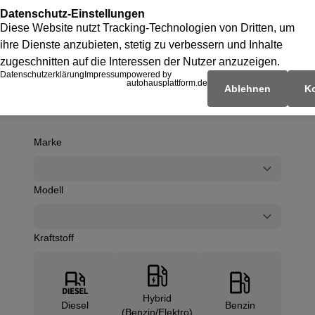
Fahrzeugsuche J & J
Marke
Modell
Kraftstoff
Hybrid
Diesel
Benzin
(Benzin/Elektro)