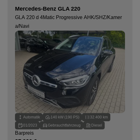
Mercedes-Benz GLA 220
GLA 220 d 4Matic Progressive AHK/SHZ/Kamer
a/Navi
Automatik
140 kW (190 PS)
32.400 km
01/2023
Gebrauchtfahrzeug
Diesel
Barpreis