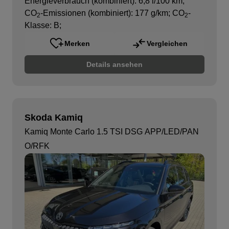
Energieverbrauch (kombiniert): 6,8 l/100 km
;
CO
-Emissionen (kombiniert): 177 g/km
;
CO
-
2
2
Klasse: B
;
Merken
Vergleichen
Details ansehen
Skoda Kamiq
Kamiq Monte Carlo 1.5 TSI DSG APP/LED/PAN
O/RFK